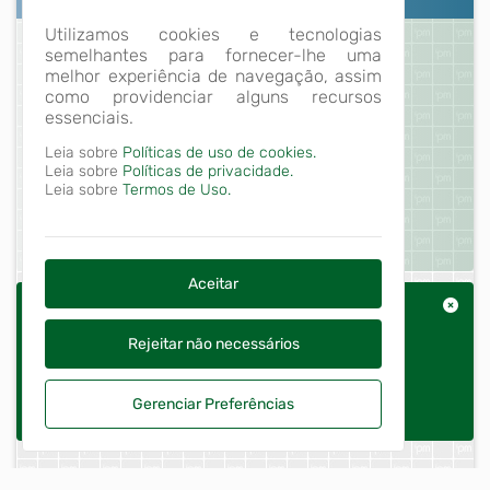
Utilizamos cookies e tecnologias
semelhantes para fornecer-lhe uma
melhor experiência de navegação, assim
como providenciar alguns recursos
essenciais.
Leia sobre
Políticas de uso de cookies.
Leia sobre
Políticas de privacidade.
Leia sobre
Termos de Uso.
Aceitar
Aviso Transparência 2
Devido à implantação do novo sistema de gestão
Rejeitar não necessários
informatizado e a migração de dados da Prefeitura
Municipal de Arapoti/PR, o Portal da Transparência
Gerenciar Preferências
Ver mais
encontra-se em fase de implantação/ativação, o que
pode causar inconsistências nas informações exibidas
no mesmo. A Administração Municipal pede a